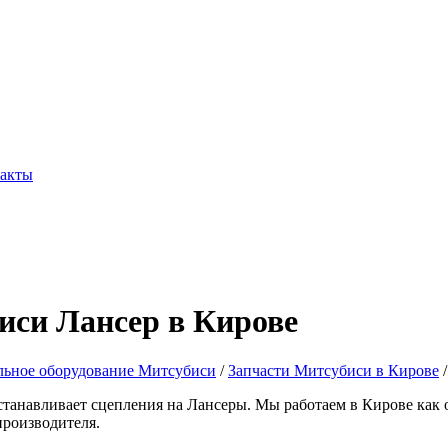
акты
иси Лансер в Кирове
льное оборудование Митсубиси
/
Запчасти Митсубиси в Кирове
/
анавливает сцепления на Лансеры. Мы работаем в Кирове как 
производителя.