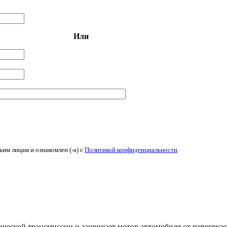
Или
ьим лицам и ознакомлен (-а) c
Политикой конфиденциальности
.
еской трансмиссии и защищает мотор автомобиля от перегрузок