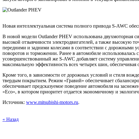
Новая интеллектуальная система полного привода S-AWC обес
В новой модели Outlander PHEV использована двухмоторная сис
высокой отзывчивости электродвигателей, а также высокую то
передними и задними колесами в соответствии с дорожными у
поворотов и торможении. Ранее в автомобиле использовалась 
усовершенствованный же S-AWC добавляет систему управления 
максимальную эффективность всех четырех шин, обеспечивая 
Кроме того, в зависимости от дорожных условий и стиля вож
твердым покрытием. Режим «Гравий» обеспечивает сбалансиро
обеспечивает предсказуемое поведение автомобиля на заснежен
«Eco», в котором приоритет отдается экономичному и эколог
Источник:
www.mitsubishi-motors.ru
.
« Назад