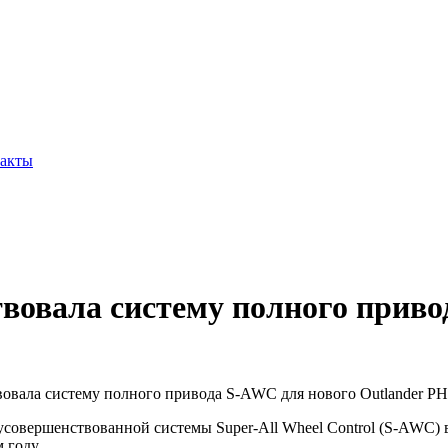
акты
твовала систему полного прив
твовала систему полного привода S-AWC для нового Outlander P
и усовершенствованной системы Super-All Wheel Control (S-AWC
 году.