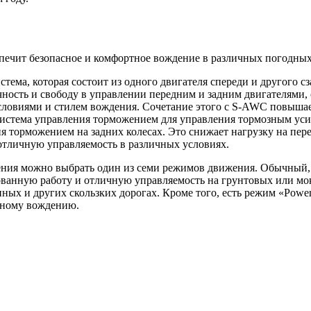
печит безопасное и комфортное вождение в различных погодны
тема, которая состоит из одного двигателя спереди и другого 
чность и свободу в управлении передним и задним двигателями
словиями и стилем вождения. Сочетание этого с S-AWC повыша
система управления торможением для управления тормозным усил
торможением на задних колесах. Это снижает нагрузку на перед
отличную управляемость в различных условиях.
дения можно выбрать один из семи режимов движения. Обычный, 
ванную работу и отличную управляемость на грунтовых или мо
ных и других скользких дорогах. Кроме того, есть режим «Powe
ичному вождению.