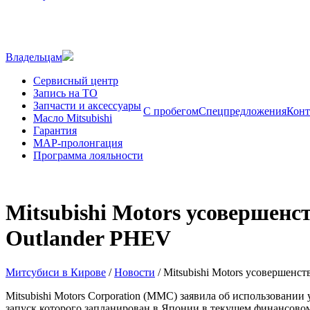
Владельцам
Сервисный центр
Запись на ТО
Запчасти и аксессуары
С пробегом
Спецпредложения
Конт
Масло Mitsubishi
Гарантия
MAP-пролонгация
Программа лояльности
Mitsubishi Motors усовершенс
Outlander PHEV
Митсубиси в Кирове
/
Новости
/
Mitsubishi Motors усовершенс
Mitsubishi Motors Corporation (MMC) заявила об использовани
запуск которого запланирован в Японии в текущем финансовом