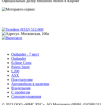
Официальный дилер Mitsubishi Motors в Кирове
(8332) 512-000
ул. Московская, 106а
Outlander - 7 мест
Outlander
Eclipse Cross
Pajero Sport
L200
ASX
Покупателям
Автомобили в наличии
Владельцам
С пробегом
Спецпредложения
© 2023 ООО «ММС РУС», АО Моторавто (ИНН: 4345081311,