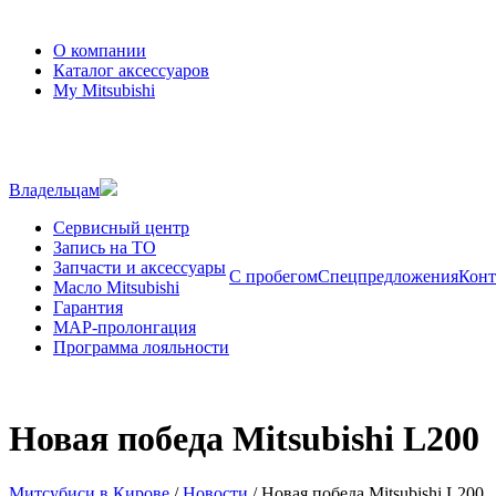
О компании
Каталог аксессуаров
My Mitsubishi
Владельцам
Сервисный центр
Запись на ТО
Запчасти и аксессуары
С пробегом
Спецпредложения
Конт
Масло Mitsubishi
Гарантия
MAP-пролонгация
Программа лояльности
Новая победа Mitsubishi L200
Митсубиси в Кирове
/
Новости
/
Новая победа Mitsubishi L200