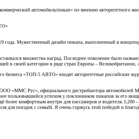
ий коммерческий автомобиль/пикап» по мнению авторитетного 
9 года. Мужественный дизайн пикапа, выполненный в концепции 
остаивался множества наград. Последнее поколение было назва
шей в своей категории в ряде стран Европы – Великобритании,
го бизнеса «ТОП-5 АВТО» входят авторитетные российские жур
ООО «ММС Рус», официального дистрибьютора автомобилей Mitsu
ранее пользовавшийся успехом у поклонников пикапов за его мо
ё более комфортным внутри для пассажиров и водителя. L200 –
я для поездок с семьёй. Я очень горжусь этой победой и благода