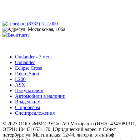
(8332) 512-000
ул. Московская, 106а
Outlander - 7 мест
Outlander
Eclipse Cross
Pajero Sport
L200
ASX
Покупателям
Автомобили в наличии
Владельцам
С пробегом
Спецпредложения
© 2023 ООО «ММС РУС», АО Моторавто (ИНН: 4345081311,
ОГРН: 1044316531170. Юридический адрес: г. Cанкт-
петербург, ул. Мытнинская, 12/44, литер а, эт/п/п/оф