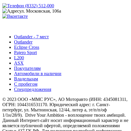
(8332) 512-000
ул. Московская, 106а
Outlander - 7 мест
Outlander
Eclipse Cross
Pajero Sport
L200
ASX
Покупателям
Автомобили в наличии
Владельцам
С пробегом
Спецпредложения
© 2023 ООО «ММС РУС», АО Моторавто (ИНН: 4345081311,
ОГРН: 1044316531170. Юридический адрес: г. Cанкт-
петербург, ул. Мытнинская, 12/44, литер а, эт/п/п/оф
1/1н/28/9). Drive Your Ambition - воплощение твоих амбиций.
Данный Интернет-сайт носит информационный характер и не
является публичной офертой, определяемой положениями
Статьи 437 ГК РФ. Для получения подробной информации